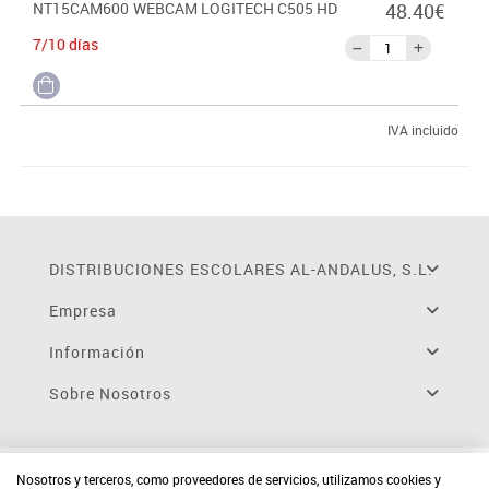
NT15CAM600
WEBCAM LOGITECH C505 HD
48.40€
espacio de reunión.
7/10 días
Audio claro y natural. El micrófono omnidireccional cuenta con
tecnología de reducción de ruido y está diseñado para admitir
conversaciones claras y naturales a una distancia de hasta 3 m.
IVA incluido
DISTRIBUCIONES ESCOLARES AL-ANDALUS, S.L.
Empresa
Información
Sobre Nosotros
Nosotros y terceros, como proveedores de servicios, utilizamos cookies y