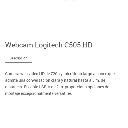
Webcam Logitech C505 HD
Descripción
Cámara web video HD de 720p y micrófono largo alcance que
admite una conversación clara y natural hasta a 3 m. de
distancia. El cable USB-A de 2 m. proporciona opciones de
montaje excepcionalmente versátiles.
Avance desde la óptica de computadora portátil incorporada con
una cámara web que brinda una calidad de video nítida y fluida.
Proporciona un campo de visión diagonal de 60 °, enfoque fijo y
corrección de luz automática que se ajusta a la iluminación de su