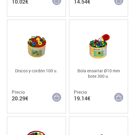
10.02€
14.54€
Discos y cordón 100 u.
Bola ensartar Ø10 mm
bote 300 u.
Precio
Precio
20.29€
19.14€