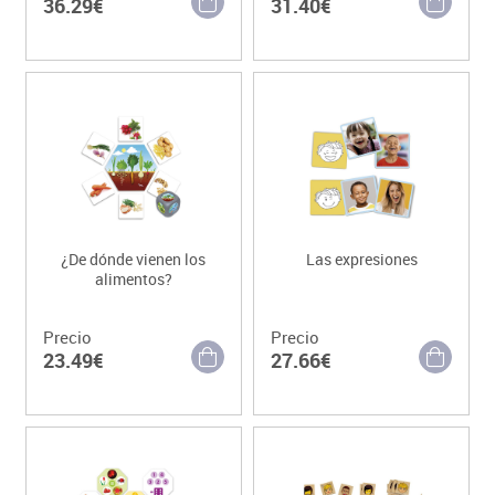
36.29€
31.40€
¿De dónde vienen los
Las expresiones
alimentos?
Precio
Precio
23.49€
27.66€