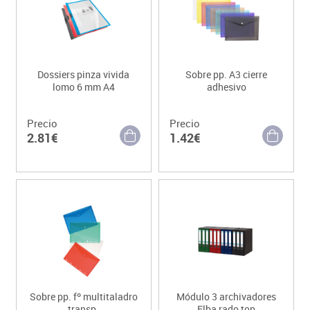
Dossiers pinza vivida
Sobre pp. A3 cierre
lomo 6 mm A4
adhesivo
Precio
Precio
2.81€
1.42€
Sobre pp. fº multitaladro
Módulo 3 archivadores
transp.
Elba rado top