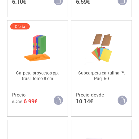
6.10€
6.59€
Oferta
Carpeta proyectos pp.
Subcarpeta cartulina fº.
trasl. lomo 8 cm
Paq. 50
Precio
Precio desde
6.99€
10.14€
8.23€