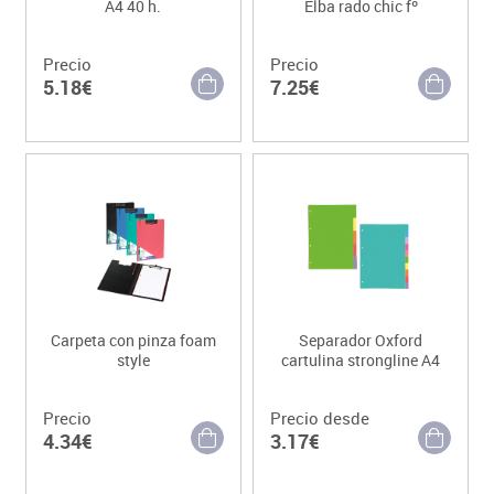
A4 40 h.
Elba rado chic fº
Precio
Precio
5.18€
7.25€
Carpeta con pinza foam
Separador Oxford
style
cartulina strongline A4
Precio
Precio desde
4.34€
3.17€