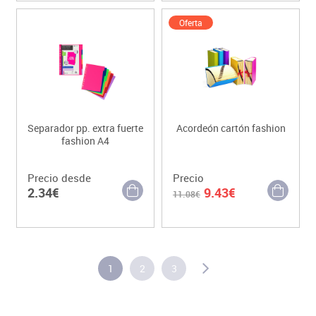
Oferta
Separador pp. extra fuerte
Acordeón cartón fashion
fashion A4
Precio desde
Precio
2.34€
9.43€
11.08€
1
2
3