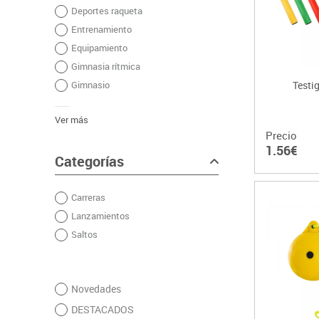
Deportes raqueta
Plastifica, encuaderna, destruye
Entrenamiento
Equipamiento
Gimnasia rítmica
Gimnasio
Testi
Ver más
Precio
1.56€
Categorías
Carreras
Lanzamientos
Saltos
Novedades
DESTACADOS