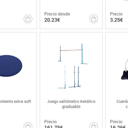
Precio desde
Precio
20.23€
3.25€
miento extra soft
Juego saltómetro metálico
Cuerd
graduable
c
Precio
Precio
161.75€
16.26€