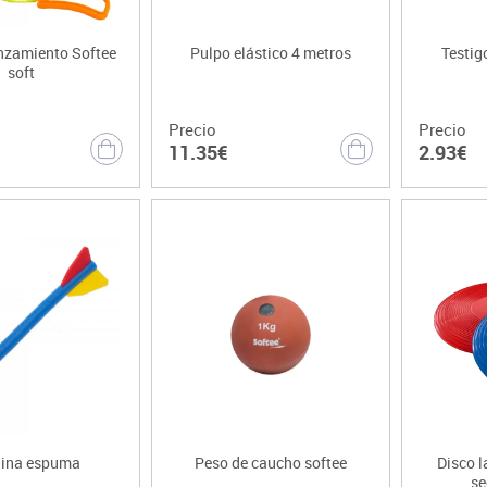
anzamiento Softee
Pulpo elástico 4 metros
Testig
soft
Precio
Precio
11.35€
2.93€
lina espuma
Peso de caucho softee
Disco 
se