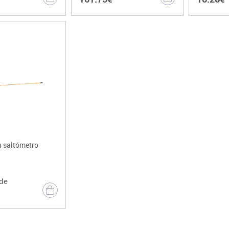
n saltómetro
de