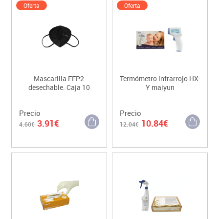
Oferta
Oferta
Mascarilla FFP2
Termómetro infrarrojo HX-
desechable. Caja 10
Y maiyun
Precio
Precio
3.91€
10.84€
4.60€
12.04€