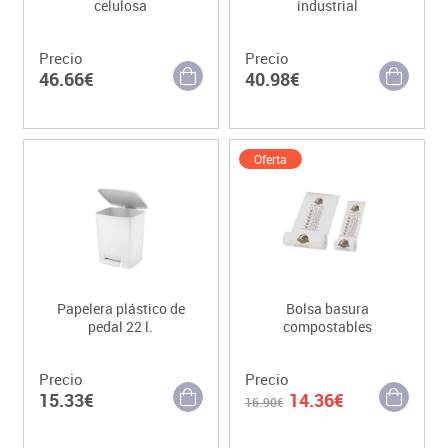
celulosa
industrial
Precio
Precio
46.66€
40.98€
Oferta
Papelera plástico de
Bolsa basura
pedal 22 l.
compostables
Precio
Precio
15.33€
14.36€
16.90€