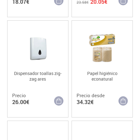
18.07€
20.05€
23.58€
Dispensador toallas zig-
Papel higiénico
zag ares
econatural
Precio
Precio desde
26.00€
34.32€