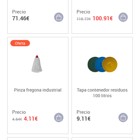
Precio
Precio
71.46€
100.91€
118.73€
Oferta
Pinza fregona industrial
Tapa contenedor residuos
100 litros
Precio
Precio
4.11€
9.11€
4.84€