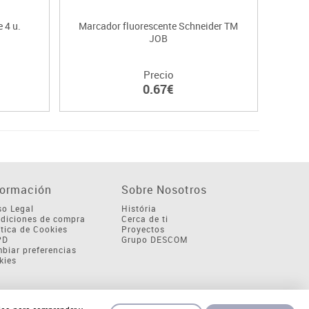
 4 u.
Marcador fluorescente Schneider TM
JOB
Precio
0.67€
formación
Sobre Nosotros
so Legal
História
diciones de compra
Cerca de ti
ítica de Cookies
Proyectos
PD
Grupo DESCOM
biar preferencias
kies