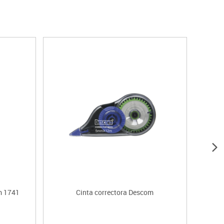
m 1741
Cinta correctora Descom
St