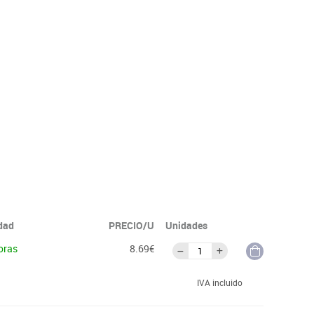
idad
PRECIO/U
Unidades
oras
8.69€
IVA incluido