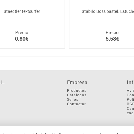
Staedtler textsurfer
Stabilo Boss pastel. Estuche
Precio
Precio
0.80€
5.58€
L.
Empresa
In
Productos
Avi
Catálogos
Con
Sellos
Pol
Contactar
RG
Cam
coo