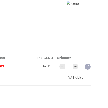
idad
PRECIO/U
Unidades
ías
47.19€
IVA incluido