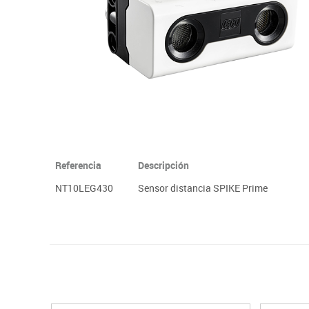
Plastifica, encuaderna, destruye
Referencia
Descripción
NT10LEG430
Sensor distancia SPIKE Prime