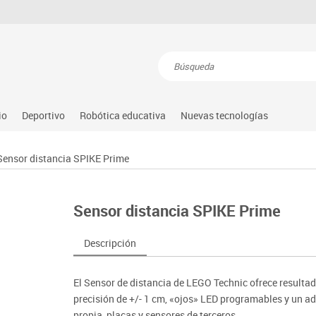
Resultados de la búsqueda
io
Deportivo
Robótica educativa
Nuevas tecnologías
s
Atletismo
Arduino
Equipamiento
Audio
Sensor distancia SPIKE Prime
atemáticas
Balones y pelotas
Learning resource
Gimnasia rítmica
Conectividad y señal
dio natural, social y cultural
Béisbol
Lego education
Gimnasio
Mobiliario tecnológico
tricidad fina
Sensor distancia SPIKE Prime
Comp. deportivos
Matatastudio
Hockey
Monitores interactivos
úsica
Deportes alternativos
Vex robotics
Piscina
Soportes
imeras edades
Descripción
illas
Deportes raqueta
Otros
Protección deportiva
Videoconferencia
icomotricidad
sitores
Entrenamiento
Psicomotricidad
Videoproyección
tem
El Sensor de distancia de LEGO Technic ofrece resulta
es
nkering
precisión de +/- 1 cm, «ojos» LED programables y un a
propia, placas y sensores de terceros.