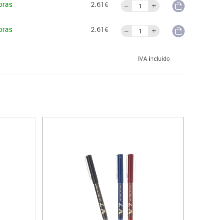
oras
2.61€
oras
2.61€
IVA incluido