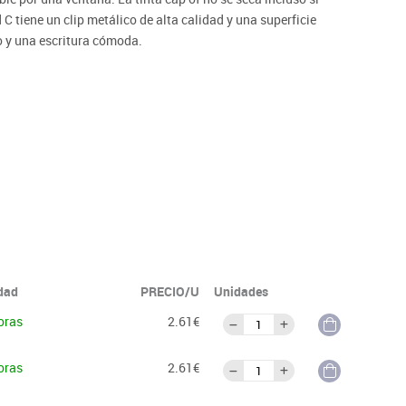
 tiene un clip metálico de alta calidad y una superficie
o y una escritura cómoda.
idad
PRECIO/U
Unidades
oras
2.61€
oras
2.61€