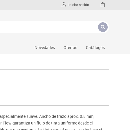
Iniciar sesión
Novedades
Ofertas
Catálogos
a especialmente suave. Ancho de trazo aprox. 0.5 mm,
 Flow garantiza un flujo de tinta uniforme desde el
sible por una ventana. La tinta cap of no se seca incluso si