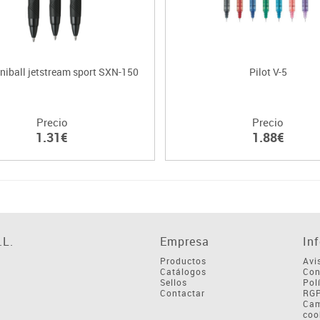
Uniball jetstream sport SXN-150
Pilot V-5
Precio
Precio
1.31€
1.88€
L.
Empresa
In
Productos
Avi
Catálogos
Con
Sellos
Pol
Contactar
RG
Cam
coo