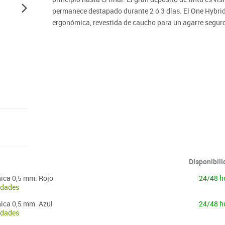
permanece destapado durante 2 ó 3 días. El One Hybrid C
ergonómica, revestida de caucho para un agarre segur
Disponibil
nica 0,5 mm. Rojo
24/48 h
idades
nica 0,5 mm. Azul
24/48 h
idades