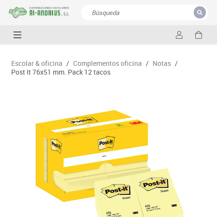
CERRAR
Resultados de la búsqueda
Escolar & oficina
/
Complementos oficina
/
Notas
/
Post It 76x51 mm. Pack 12 tacos