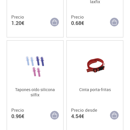
laxfix
Precio
Precio
1.20€
0.68€
Tapones oído silicona
Cinta porta-fritas
silfix
Precio
Precio desde
0.96€
4.54€