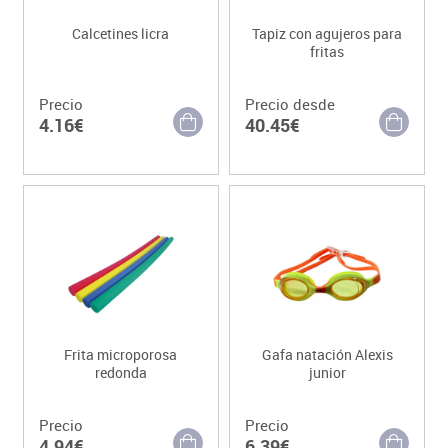
Calcetines licra
Tapiz con agujeros para
fritas
Precio
Precio desde
4.16€
40.45€
Frita microporosa
Gafa natación Alexis
redonda
junior
Precio
Precio
4.94€
6.39€