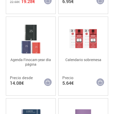
19.28€
6.95€
22.68€
Agenda Finocam year día
Calendario sobremesa
página
Precio desde
Precio
14.08€
5.64€