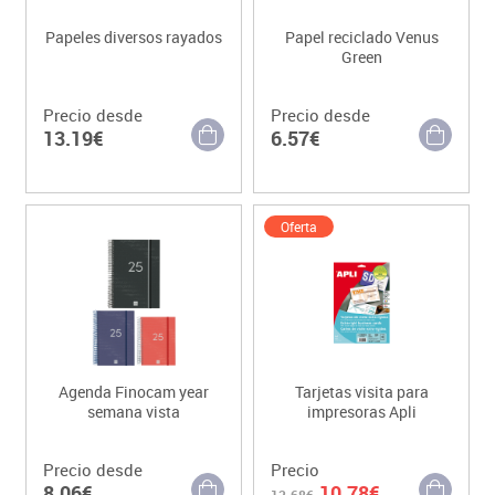
Papeles diversos rayados
Papel reciclado Venus
Green
Precio desde
Precio desde
13.19€
6.57€
Oferta
Agenda Finocam year
Tarjetas visita para
semana vista
impresoras Apli
Precio desde
Precio
8.06€
10.78€
12.68€