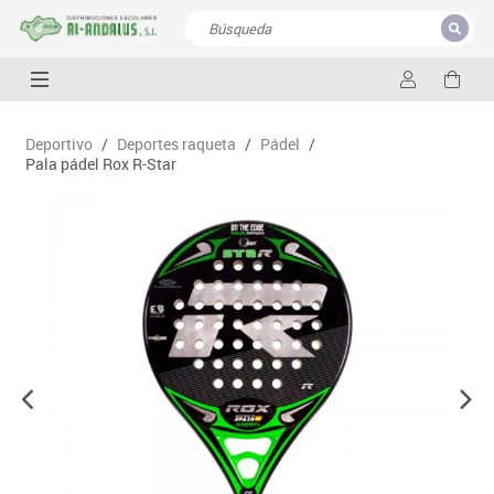
CERRAR
Resultados de la búsqueda
Deportivo
/
Deportes raqueta
/
Pádel
/
Pala pádel Rox R-Star