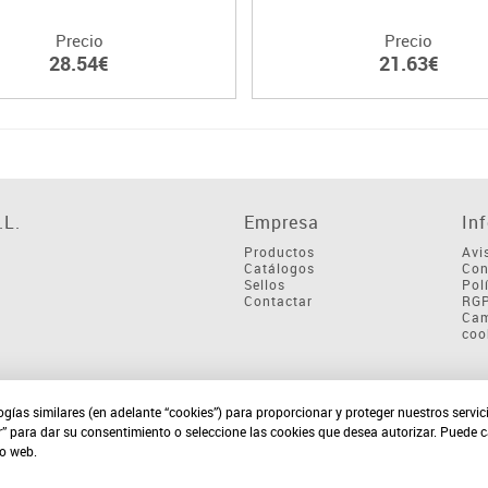
Precio
Precio
28.54€
21.63€
L.
Empresa
In
Productos
Avi
Catálogos
Con
Sellos
Pol
Contactar
RG
Cam
coo
ogías similares (en adelante “cookies”) para proporcionar y proteger nuestros servi
r” para dar su consentimiento o seleccione las cookies que desea autorizar. Puede 
io web.