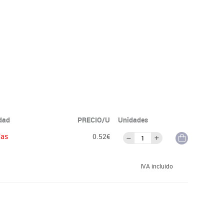
idad
PRECIO/U
Unidades
ías
0.52€
IVA incluido