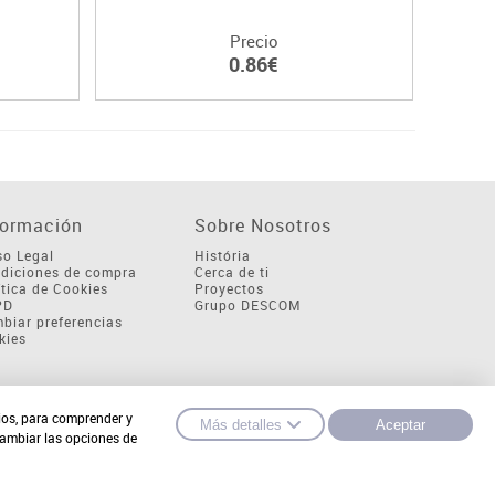
Precio
0.86€
formación
Sobre Nosotros
so Legal
História
diciones de compra
Cerca de ti
ítica de Cookies
Proyectos
PD
Grupo DESCOM
biar preferencias
kies
cios, para comprender y
Más detalles
Aceptar
cambiar las opciones de