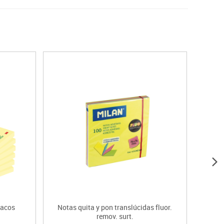
tacos
Notas quita y pon translúcidas fluor.
Nota
remov. surt.