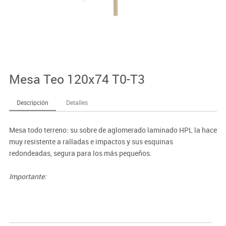
Mesa Teo 120x74 T0-T3
Descripción
Detalles
Mesa todo terreno: su sobre de aglomerado laminado HPL la hace
muy resistente a ralladas e impactos y sus esquinas
redondeadas, segura para los más pequeños.
Importante:
El mobiliario se pide por encargo. En caso de devolución no se
abonará más del 90% del valor de la mercancía.