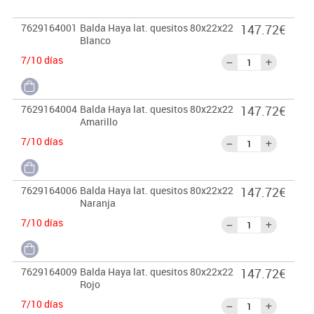
Importante:
7629164001
Balda Haya lat. quesitos 80x22x22
147.72€
El mobiliario se pide por encargo. En caso de devolución no se
Blanco
abonará más del 90% del valor de la mercancía.
7/10 días
7629164004
Balda Haya lat. quesitos 80x22x22
147.72€
Amarillo
7/10 días
7629164006
Balda Haya lat. quesitos 80x22x22
147.72€
Naranja
7/10 días
7629164009
Balda Haya lat. quesitos 80x22x22
147.72€
Rojo
7/10 días