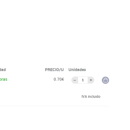
idad
PRECIO/U
Unidades
oras
0.70€
IVA incluido